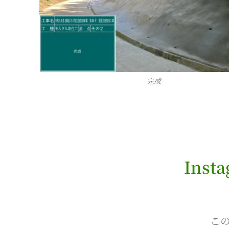
完成
Ins
この